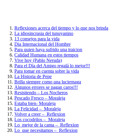
Reflexiones acerca del tiempo y lo que nos brinda
La idiosincrasia del tunuyanino
13 consejos para la vida
Dia Internacional del Hombre
Para quien haya sufrido una traicion
Calidad Humana en estos tiempos
Vive hoy (Pablo Neruda)
Para el Día del Amigo regalá lo mejor!!!
Para tomar en cuenta sobre la vida
La Historia de Pepe
Brilla siempre como una luciernaga
Algunos errores se pagan caros!!!
Resistiendo – Los Nocheros
Pescado Fresco – Moraleja
Estaba bien- Moraleja
La Felicidad – Moraleja
Volver a creer – Reflexion
Los cocodrilos – Moraleja
Lo mejor de la cama – Reflexion
Lo que necesitamos – Reflexion