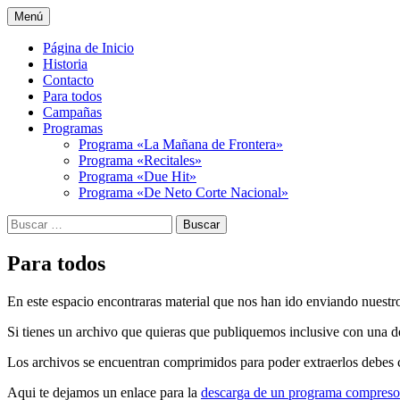
Saltar
Menú
al
La radio de la Gente
Frontera FM
contenido
Página de Inicio
Historia
Contacto
Para todos
Campañas
Programas
Programa «La Mañana de Frontera»
Programa «Recitales»
Programa «Due Hit»
Programa «De Neto Corte Nacional»
Buscar:
Para todos
En este espacio encontraras material que nos han ido enviando nuestr
Si tienes un archivo que quieras que publiquemos inclusive con una de
Los archivos se encuentran comprimidos para poder extraerlos debes
Aqui te dejamos un enlace para la
descarga de un programa compresor