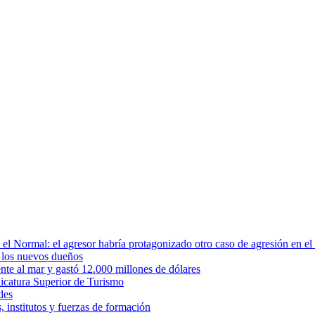
en el Normal: el agresor habría protagonizado otro caso de agresión en 
 los nuevos dueños
nte al mar y gastó 12.000 millones de dólares
nicatura Superior de Turismo
des
 institutos y fuerzas de formación