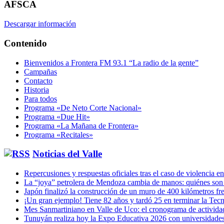
AFSCA
Descargar información
Contenido
Bienvenidos a Frontera FM 93.1 “La radio de la gente”
Campañas
Contacto
Historia
Para todos
Programa «De Neto Corte Nacional»
Programa «Due Hit»
Programa «La Mañana de Frontera»
Programa «Recitales»
Noticias del Valle
Repercusiones y respuestas oficiales tras el caso de violencia 
La “joya” petrolera de Mendoza cambia de manos: quiénes son
Japón finalizó la construcción de un muro de 400 kilómetros fre
¡Un gran ejemplo! Tiene 82 años y tardó 25 en terminar la Tec
Mes Sanmartiniano en Valle de Uco: el cronograma de activida
Tunuyán realiza hoy la Expo Educativa 2026 con universidades,